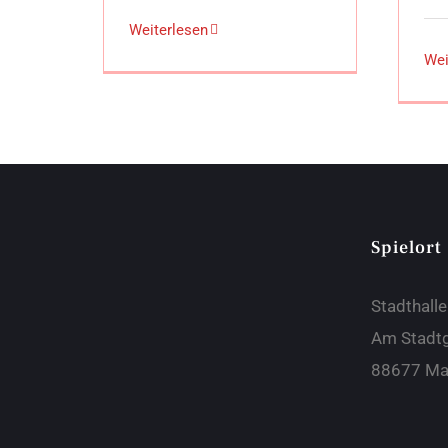
Weiterlesen
Wei
Spielort
Stadthall
Am Stadt
88677 Ma