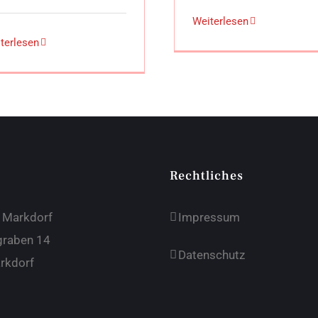
Weiterlesen
terlesen
Rechtliches
e Markdorf
Impressum
graben 14
Datenschutz
rkdorf