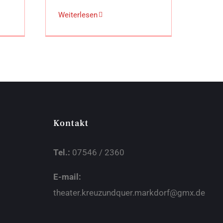
Weiterlesen
Kontakt
Tel.:
07546 / 2360
E-mail:
theater.kreuzundquer.markdorf@gmx.de