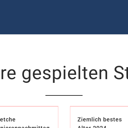
re gespielten S
etche
Ziemlich bestes
niorennachmittag
Alter 2024